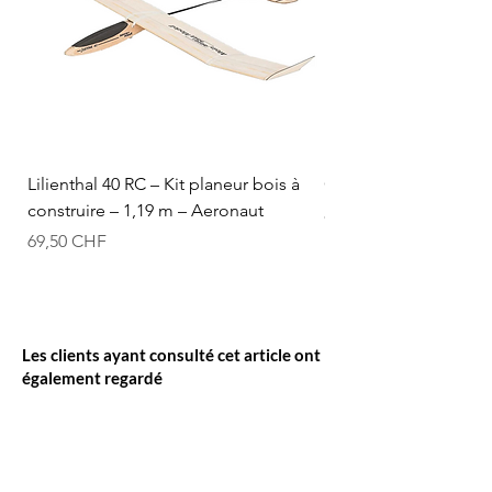
Lilienthal 40 RC – Kit planeur bois à
Optifuel-Optimix 16% 
construire – 1,19 m – Aeronaut
Prix
84,50 CHF
Prix
69,50 CHF
Les clients ayant consulté cet article ont
également regardé