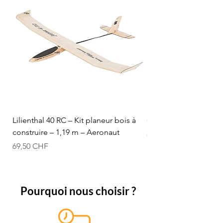
Lilienthal 40 RC – Kit planeur bois à
Optifuel-Optimix 16% 
construire – 1,19 m – Aeronaut
Prix
84,50 CHF
Prix
69,50 CHF
Pourquoi nous choisir ?