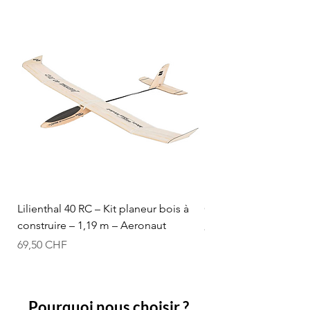
Lilienthal 40 RC – Kit planeur bois à
Optifuel-Optimix 16% 
construire – 1,19 m – Aeronaut
Prix
84,50 CHF
Prix
69,50 CHF
Pourquoi nous choisir ?