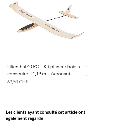
Lilienthal 40 RC – Kit planeur bois à
Optifuel-Optimix 16% 
construire – 1,19 m – Aeronaut
Prix
84,50 CHF
Prix
69,50 CHF
Les clients ayant consulté cet article ont
également regardé