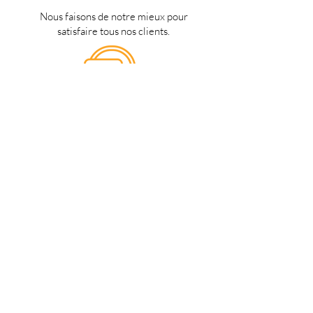
Nous faisons de notre mieux pour
satisfaire tous nos clients.
Support 24/7
en français
Une question? Contacter nous via
notre
formulaire de contact
une
personne de notre équipe vous
répondra dès que possible.
Notre magasin