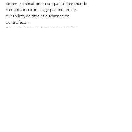
commercialisation ou de qualité marchande,
d’adaptation à un usage particulier, de
durabilité, de titre et d’absence de
contrefaçon.
Airgonix, nos directeurs, responsables,
employés, sociétés affiliées, agents,
contractants, stagiaires, fournisseurs,
prestataires de services et concédants ne
peuvent en aucun cas être tenus
responsables de toute blessure, perte,
réclamation, ou de quelconques dommages
directs, indirects, accessoires, punitifs,
spéciaux ou consécutifs, y compris mais sans
s'y limiter, de la perte de profits, revenus,
économies ou données, de coûts de
remplacement ou autres dommages
similaires, qu’ils soient contractuels,
délictuels (même en cas de négligence), de
responsabilité stricte ou autre, résultant de
votre utilisation du Service ou de tout
service ou produit recourant à celui-ci, ou