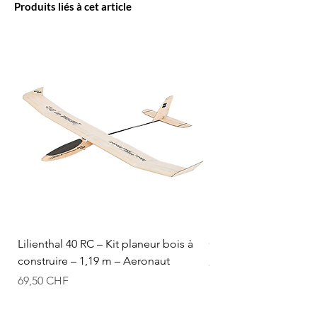
Produits liés à cet article
Lilienthal 40 RC – Kit planeur bois à
Optifuel-Optimix 16% 
construire – 1,19 m – Aeronaut
Prix
84,50 CHF
Prix
69,50 CHF