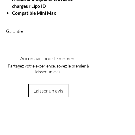
chargeur Lipo ID
Compatible Mini Max
Garantie
Garantie
sur les batteries Li-Polymères (Li-
Po) limitée à 3 mois et sous réserve que la
batterie ne soit pas endommagée et
Aucun avis pour le moment
retournée avec son emballage d’origine et
Partagez votre expérience, soyez le premier à
une preuve d’achat.
laisser un avis.
Laisser un avis