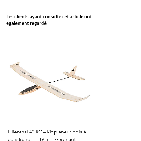
Les clients ayant consulté cet article ont
également regardé
Lilienthal 40 RC – Kit planeur bois à
Optifuel-Optimix 16% 
construire – 1,19 m – Aeronaut
Prix
84,50 CHF