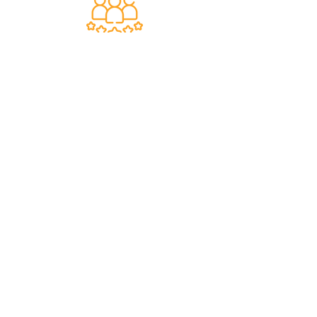
Des miliers de clients
satisfaits
Nous faisons de notre mieux pour
satisfaire tous nos clients.
Support 24/7
en français
Une question? Contacter nous via
notre
formulaire de contact
une
personne de notre équipe vous
répondra dès que possible.