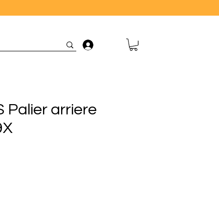
Connexion
Palier arriere
9X
ix