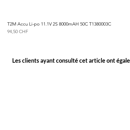
T2M Accu Li-po 11.1V 2S 8000mAH 50C T1380003C
Prix
94,50 CHF
Les clients ayant consulté cet article ont éga