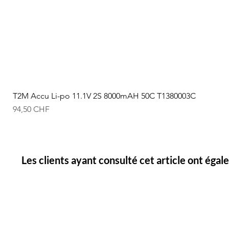
T2M Accu Li-po 11.1V 2S 8000mAH 50C T1380003C
Prix
94,50 CHF
Les clients ayant consulté cet article ont éga