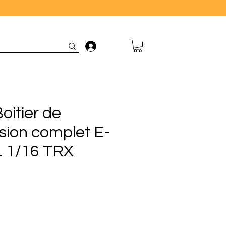
Connexion
oitier de
sion complet E-
 1/16 TRX
rix