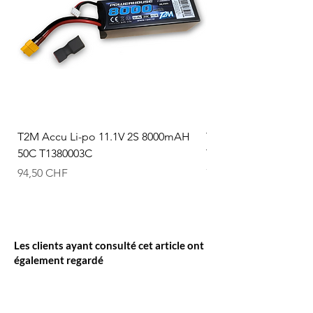
T2M Accu Li-po 11.1V 2S 8000mAH
T2M Accu Li-po 7.4V
50C T1380003C
T1380002C
Prix
Prix
94,50 CHF
74,50 CHF
Les clients ayant consulté cet article ont
également regardé