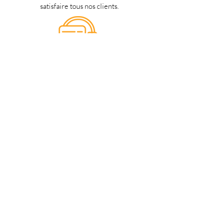
satisfaire tous nos clients.
Support 24/7
en français
Une question? Contacter nous via
notre
formulaire de contact
une
personne de notre équipe vous
répondra dès que possible.
Notre magasin