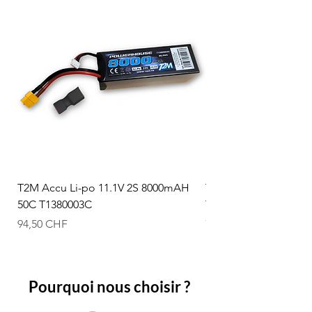
T2M Accu Li-po 11.1V 2S 8000mAH
T2M Accu Li-po 7.4V
50C T1380003C
T1380002C
Prix
Prix
94,50 CHF
74,50 CHF
Pourquoi nous choisir ?