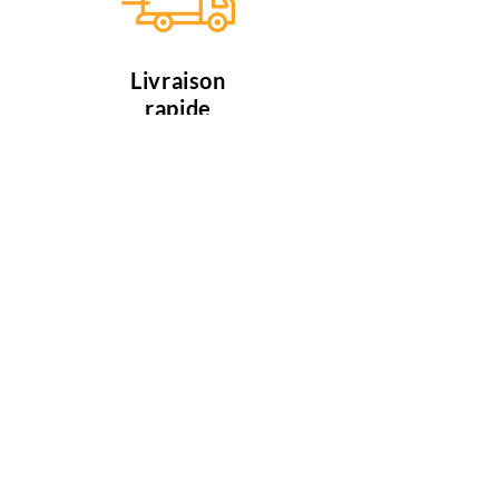
Livraison
rapide
Profitez d'une livraison en 5 jours
ouvrables, si les articles sont
disponible.
Des miliers de clients
satisfaits
Nous faisons de notre mieux pour
satisfaire tous nos clients.