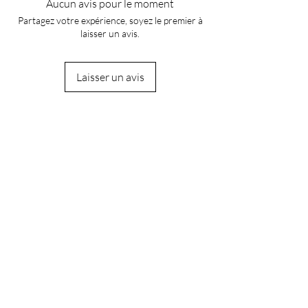
Aucun avis pour le moment
Poids: 6 Gr
Partagez votre expérience, soyez le premier à
Modulation 2.4GHZ FHSS
laisser un avis.
Récepteur R214GFE
Reverse servo
Trim manuel
Laisser un avis