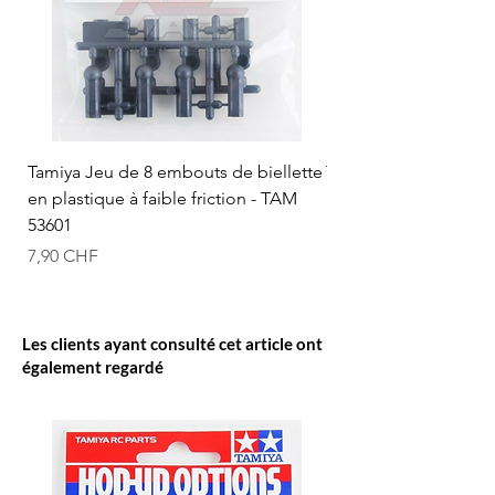
Tamiya Jeu de 8 embouts de biellette
Tamiya Rotule à bille
en plastique à faible friction - TAM
mm (bleue) - TAM 53
53601
Prix
12,50 CHF
Prix
7,90 CHF
Les clients ayant consulté cet article ont
également regardé