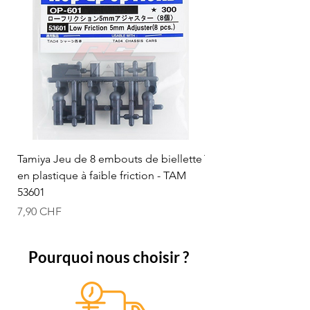
Tamiya Jeu de 8 embouts de biellette
Tamiya Rotule à bille
en plastique à faible friction - TAM
mm (bleue) - TAM 53
53601
Prix
12,50 CHF
Prix
7,90 CHF
Pourquoi nous choisir ?