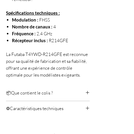
Spécifications techniques :
Modulation :
FHSS
Nombre de canaux :
4
Fréquence :
2,4 GHz
Récepteur inclus :
R214GFE
La Futaba T4YWD-R214GFE est reconnue
pour sa qualité de fabrication et sa fiabilité,
offrant une expérience de contrôle
optimale pour les modélistes exigeants.
📦Que contient le colis ?
Emetteur Futaba T4YWD 2.4GHZ
⚙️Caractéristiques techniques
Récepteur Futaba R214GFE
Interrupteur réception
Type: 4 voies FHSS
Platine type boite à vitesse
Entrée: 4.8V-7.4V
Manuel
Dimensions: 35.1 x 23.2 x 9 mm