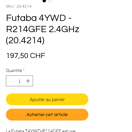
SKU : 20.4214
Futaba 4YWD -
R214GFE 2.4GHz
(20.4214)
Prix
197,50 CHF
Quantité
*
Ajouter au panier
Acheter cet article
La Futaba T4YWD-R214GFE est une