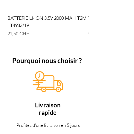
BATTERIE LI-ION 3.5V 2000 MAH T2M
T2M Arbre d'hélice p
- T4933/19
graphix... - T622/09
Prix
Prix
21,50 CHF
9,50 CHF
Pourquoi nous choisir ?
Livraison
rapide
Profitez d'une livraison en 5 jours
ouvrables, si les articles sont