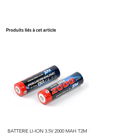
Produits liés à cet article
BATTERIE LI-ION 3.5V 2000 MAH T2M
T2M Arbre d'hélice p