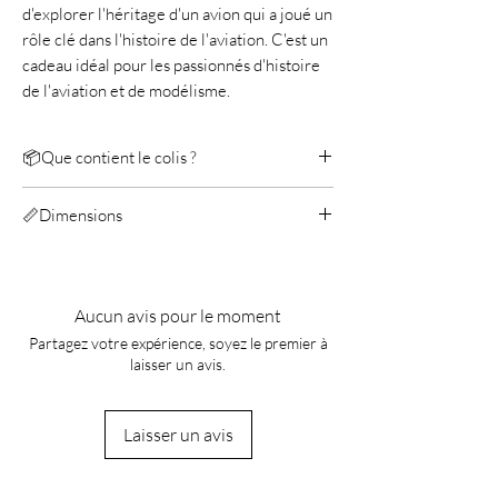
d'explorer l'héritage d'un avion qui a joué un
rôle clé dans l'histoire de l'aviation. C'est un
cadeau idéal pour les passionnés d'histoire
de l'aviation et de modélisme.
📦Que contient le colis ?
Metal Earth Supermarine Spitfire
📏Dimensions
Manuel
Longeur: 10,01 cm
Largeur: 7,7 cm
Hauteur: 4,6 cm
Aucun avis pour le moment
Partagez votre expérience, soyez le premier à
laisser un avis.
Laisser un avis