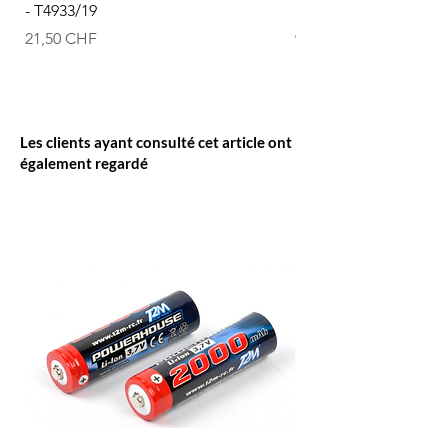
- T4933/19
graphix... - T622/09
Prix
Prix
21,50 CHF
9,50 CHF
Les clients ayant consulté cet article ont
également regardé