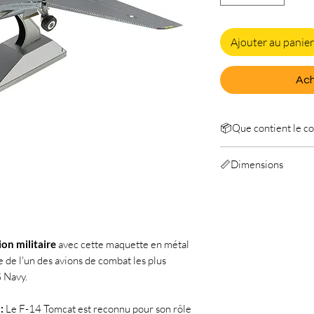
Ajouter au panier
Ach
📦Que contient le col
Metal Earth F-14 T
📏Dimensions
Manuel
Longeur: 16,69 cm
Largeur: 14,61 cm
Hauteur: 5,8 cm
ion militaire
avec cette maquette en métal
 de l'un des avions de combat les plus
 Navy.
:
Le F-14 Tomcat est reconnu pour son rôle