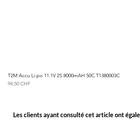
T2M Accu Li-po 11.1V 2S 8000mAH 50C T1380003C
Prix
94,50 CHF
Les clients ayant consulté cet article ont éga