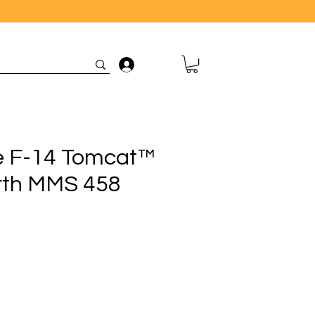
Connexion
e F-14 Tomcat™
rth MMS 458
rix