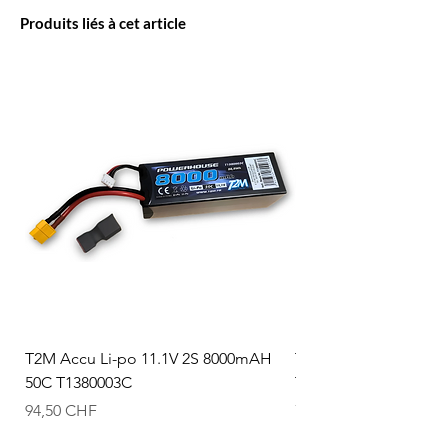
Produits liés à cet article
T2M Accu Li-po 11.1V 2S 8000mAH
T2M Accu Li-po 7.4V
50C T1380003C
T1380002C
Prix
Prix
94,50 CHF
74,50 CHF