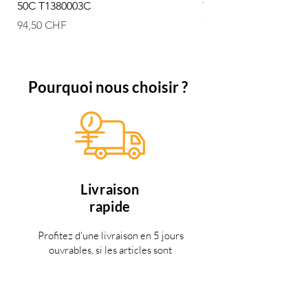
50C T1380003C
T1380002C
Prix
Prix
94,50 CHF
74,50 CHF
Pourquoi nous choisir ?
Livraison
rapide
Profitez d'une livraison en 5 jours
ouvrables, si les articles sont
disponible.