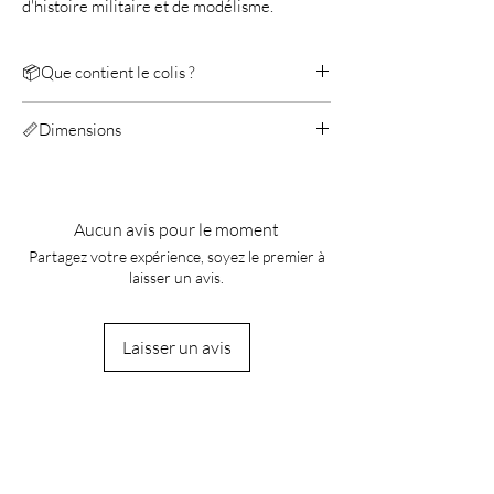
d'histoire militaire et de modélisme.
📦Que contient le colis ?
Metal Earth Mitsubishi Zero
📏Dimensions
Manuel
Longueur: 12,5 cm
Largeur: 10 cm
Hauteur: 2 cm
Aucun avis pour le moment
Partagez votre expérience, soyez le premier à
laisser un avis.
Laisser un avis