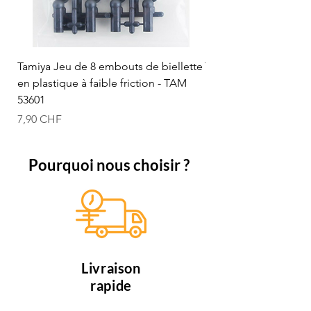
Tamiya Jeu de 8 embouts de biellette
Tamiya Rotule à bille
en plastique à faible friction - TAM
mm (bleue) - TAM 53
53601
Prix
12,50 CHF
Prix
7,90 CHF
Pourquoi nous choisir ?
Livraison
rapide