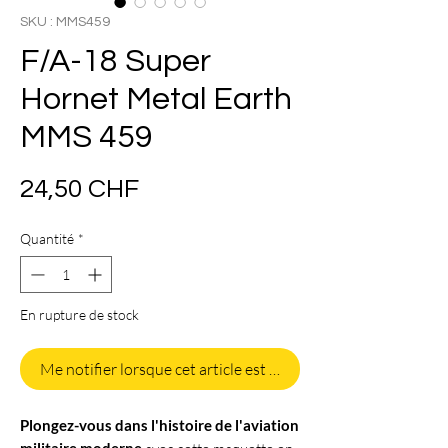
SKU : MMS459
F/A-18 Super
Hornet Metal Earth
MMS 459
Prix
24,50 CHF
Quantité
*
En rupture de stock
Me notifier lorsque cet article est disponible
Plongez-vous dans l'histoire de l'aviation
militaire moderne