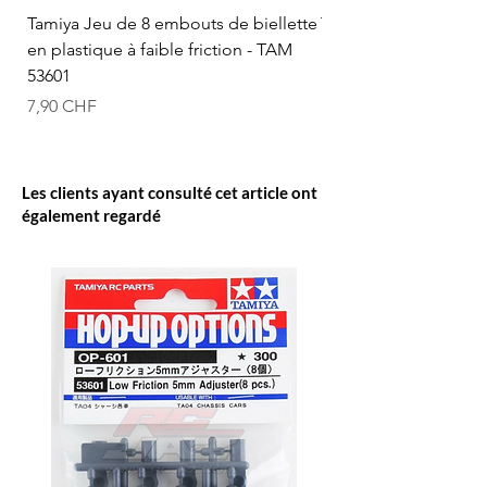
Tamiya Jeu de 8 embouts de biellette
Tamiya Rotule à bille
en plastique à faible friction - TAM
mm (bleue) - TAM 53
53601
Prix
12,50 CHF
Prix
7,90 CHF
Les clients ayant consulté cet article ont
également regardé