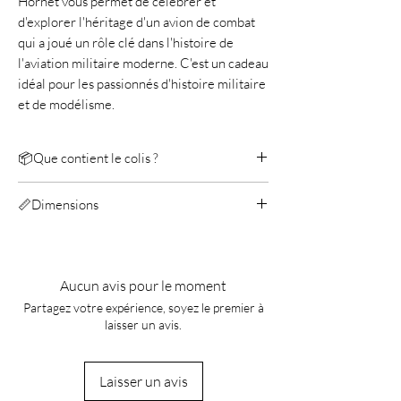
Hornet vous permet de célébrer et
d'explorer l'héritage d'un avion de combat
qui a joué un rôle clé dans l'histoire de
l'aviation militaire moderne. C'est un cadeau
idéal pour les passionnés d'histoire militaire
et de modélisme.
📦Que contient le colis ?
Metal Earth F/A-18 Super Hornet
📏Dimensions
Manuel
Longueur: 15 cm
Largeur: 12 cm
Hauteur: 4,29 cm
Aucun avis pour le moment
Partagez votre expérience, soyez le premier à
laisser un avis.
Laisser un avis