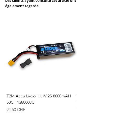
Les clients ayant consulté cet article ont
également regardé
T2M Accu Li-po 11.1V 2S 8000mAH
T2M Accu Li-po 7.4V
50C T1380003C
T1380002C
Prix
Prix
94,50 CHF
74,50 CHF