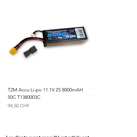
T2M Accu Li-po 11.1V 2S 8000mAH
T2M Accu Li-po 7.4V
50C T1380003C
T1380002C
Prix
Prix
94,50 CHF
74,50 CHF