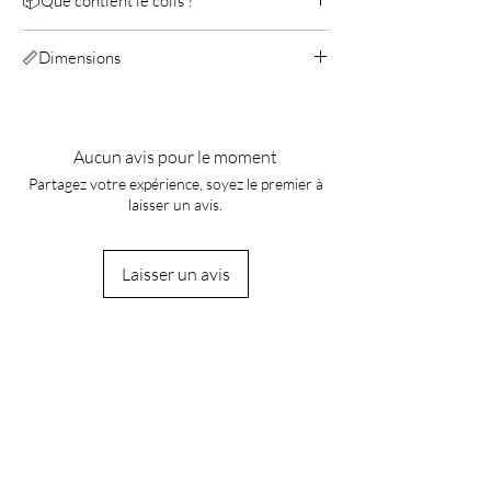
📦Que contient le colis ?
Metal Earth SR-71 BLACKBIRD
📏Dimensions
Manuel
Longeur: 10,1 cm
Largeur: 5,2 cm
Hauteur: 3 cm
Aucun avis pour le moment
Partagez votre expérience, soyez le premier à
laisser un avis.
Laisser un avis