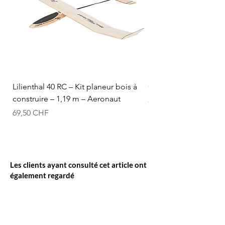
Lilienthal 40 RC – Kit planeur bois à
Optifuel-Optimix 16% 
construire – 1,19 m – Aeronaut
Prix
84,50 CHF
Prix
69,50 CHF
Les clients ayant consulté cet article ont
également regardé