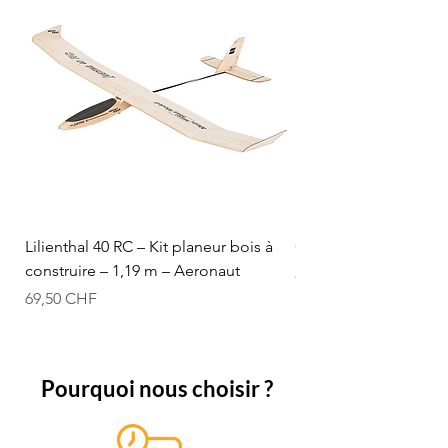
Lilienthal 40 RC – Kit planeur bois à
Optifuel-Optimix 16% 
construire – 1,19 m – Aeronaut
Prix
84,50 CHF
Prix
69,50 CHF
Pourquoi nous choisir ?