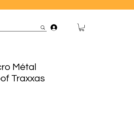
Connexion
cro Métal
of Traxxas
rix