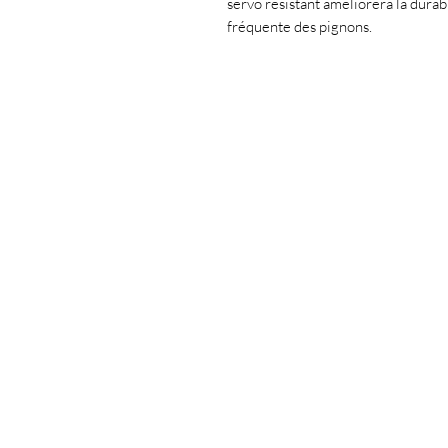
servo résistant améliorera la durabi
fréquente des pignons.