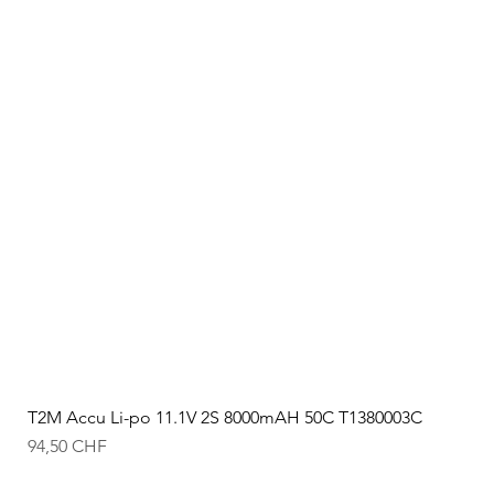
T2M Accu Li-po 11.1V 2S 8000mAH 50C T1380003C
Prix
94,50 CHF