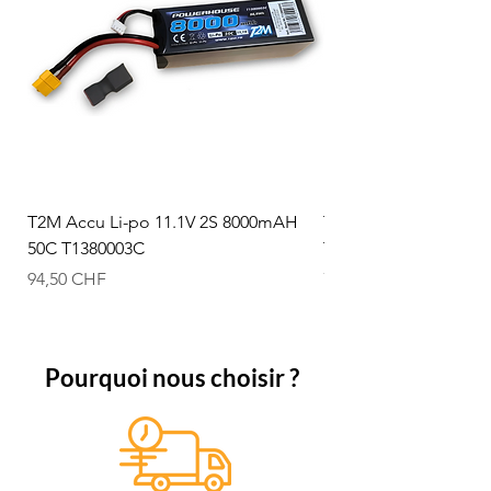
T2M Accu Li-po 11.1V 2S 8000mAH
T2M Accu Li-po 7.4V
50C T1380003C
T1380002C
Prix
Prix
94,50 CHF
74,50 CHF
Pourquoi nous choisir ?