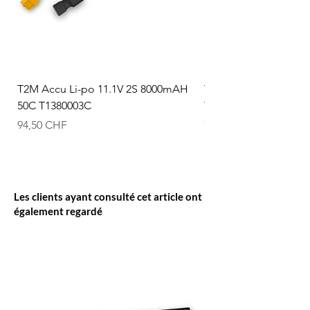
T2M Accu Li-po 11.1V 2S 8000mAH
T2M Accu Li-po 7.4V
50C T1380003C
T1380002C
Prix
Prix
94,50 CHF
74,50 CHF
Les clients ayant consulté cet article ont
également regardé