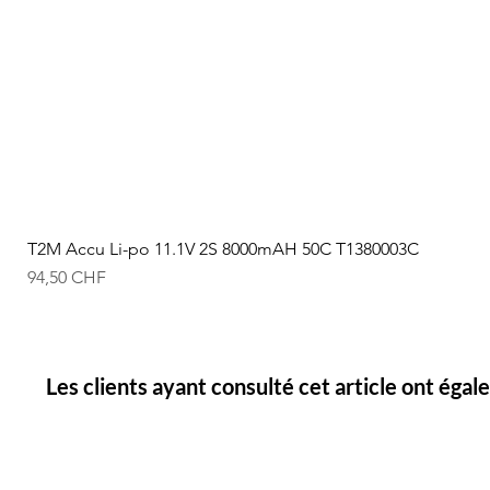
T2M Accu Li-po 11.1V 2S 8000mAH 50C T1380003C
Prix
94,50 CHF
Les clients ayant consulté cet article ont éga