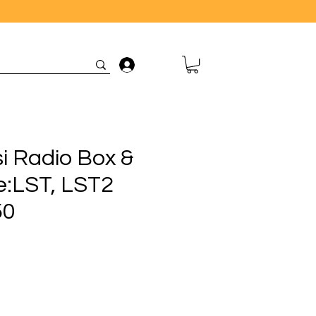
Connexion
i Radio Box &
:LST, LST2
50
rix