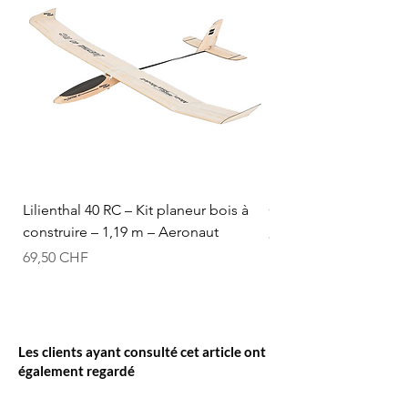
Lilienthal 40 RC – Kit planeur bois à
Optifuel-Optimix 16% 
construire – 1,19 m – Aeronaut
Prix
84,50 CHF
Prix
69,50 CHF
Les clients ayant consulté cet article ont
également regardé