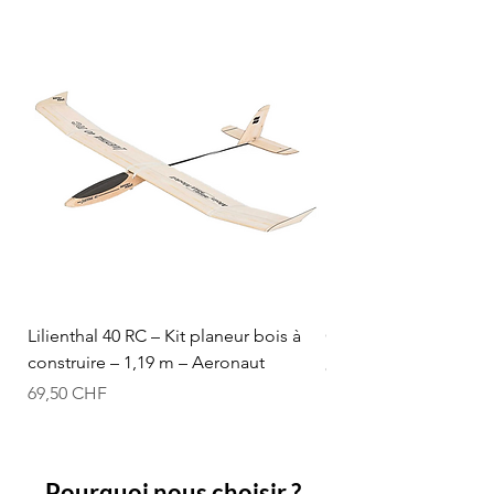
Lilienthal 40 RC – Kit planeur bois à
Optifuel-Optimix 16% 
construire – 1,19 m – Aeronaut
Prix
84,50 CHF
Prix
69,50 CHF
Pourquoi nous choisir ?