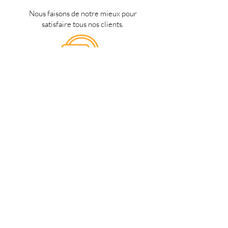
Nous faisons de notre mieux pour
satisfaire tous nos clients.
Support 24/7
en français
Une question? Contacter nous via
notre
formulaire de contact
une
personne de notre équipe vous
répondra dès que possible.
Notre magasin