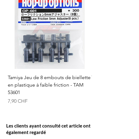
Tamiya Jeu de 8 embouts de biellette
Tamiya Rotule à bille
en plastique à faible friction - TAM
mm (bleue) - TAM 53
53601
Prix
12,50 CHF
Prix
7,90 CHF
Les clients ayant consulté cet article ont
également regardé