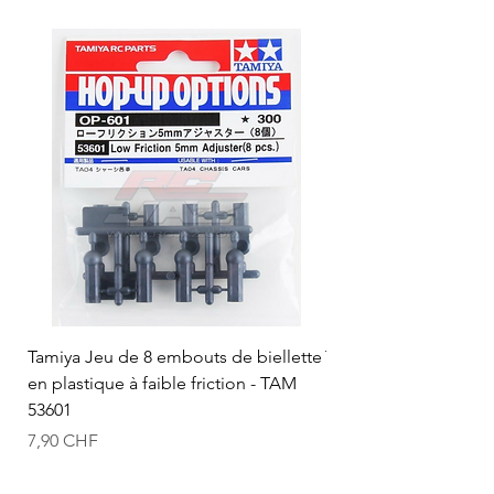
Tamiya Jeu de 8 embouts de biellette
Tamiya Rotule à bille
en plastique à faible friction - TAM
mm (bleue) - TAM 53
53601
Prix
12,50 CHF
Prix
7,90 CHF