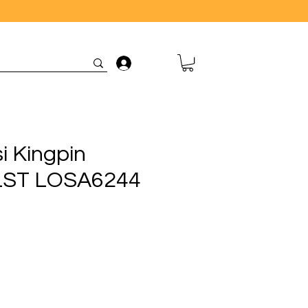
Connexion
i Kingpin
 LST LOSA6244
ix