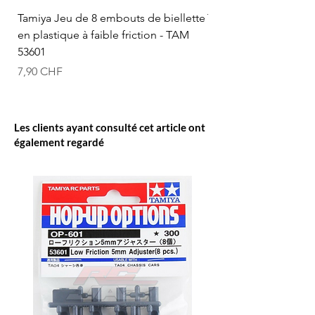
Tamiya Jeu de 8 embouts de biellette
Tamiya Rotule à bille
en plastique à faible friction - TAM
mm (bleue) - TAM 53
53601
Prix
12,50 CHF
Prix
7,90 CHF
Les clients ayant consulté cet article ont
également regardé