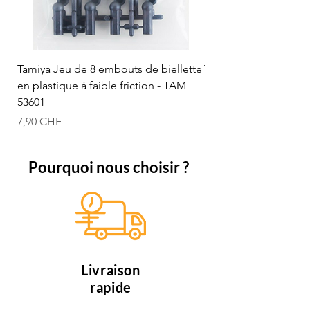
Tamiya Jeu de 8 embouts de biellette
Tamiya Rotule à bille
en plastique à faible friction - TAM
mm (bleue) - TAM 53
53601
Prix
12,50 CHF
Prix
7,90 CHF
Pourquoi nous choisir ?
Livraison
rapide