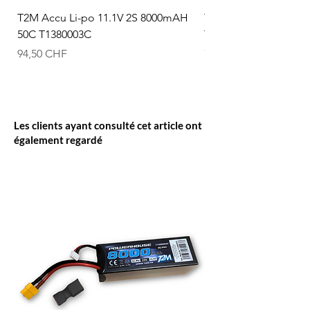
T2M Accu Li-po 11.1V 2S 8000mAH
T2M Accu Li-po 7.4V
50C T1380003C
T1380002C
Prix
Prix
94,50 CHF
74,50 CHF
Les clients ayant consulté cet article ont
également regardé