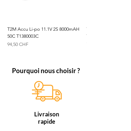
T2M Accu Li-po 11.1V 2S 8000mAH
T2M Accu Li-po 7.4V
50C T1380003C
T1380002C
Prix
Prix
94,50 CHF
74,50 CHF
Pourquoi nous choisir ?
Livraison
rapide