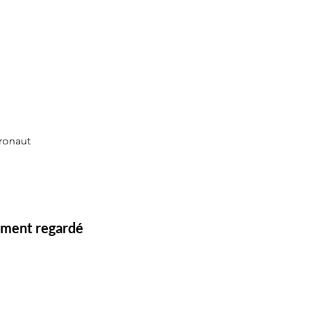
eronaut
lement regardé