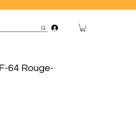
Connexion
F-64 Rouge-
ix