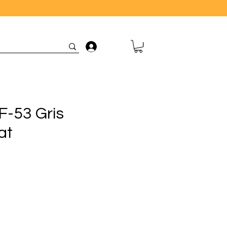
Connexion
F-53 Gris
at
ix