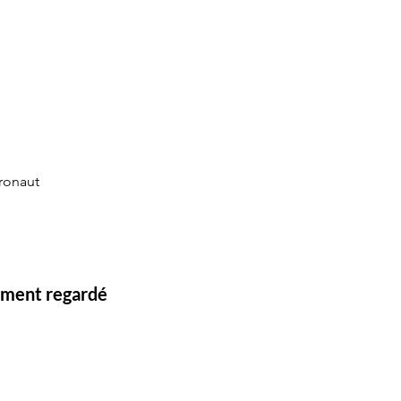
eronaut
lement regardé