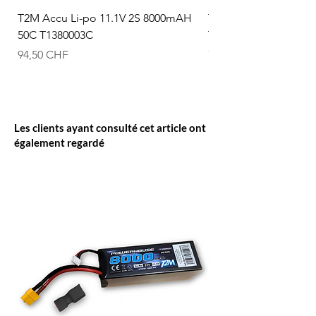
T2M Accu Li-po 11.1V 2S 8000mAH
T2M Accu Li-po 7.4V
50C T1380003C
T1380002C
Prix
Prix
94,50 CHF
74,50 CHF
Les clients ayant consulté cet article ont
également regardé