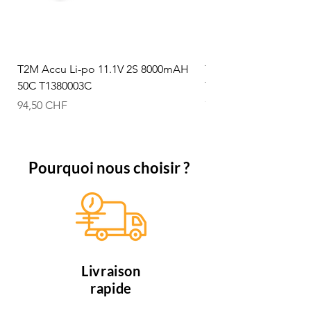
T2M Accu Li-po 11.1V 2S 8000mAH
T2M Accu Li-po 7.4V
50C T1380003C
T1380002C
Prix
Prix
94,50 CHF
74,50 CHF
Pourquoi nous choisir ?
Livraison
rapide