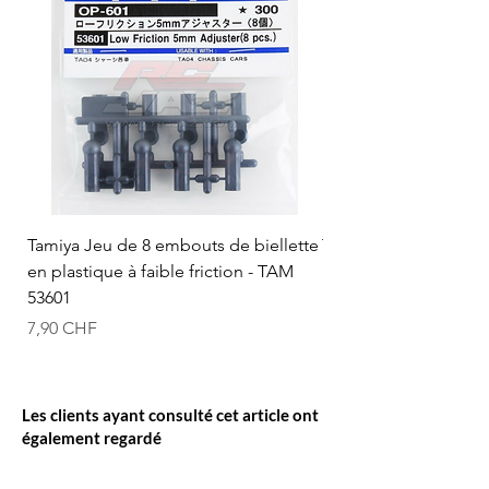
Tamiya Jeu de 8 embouts de biellette
Tamiya Rotule à bille
en plastique à faible friction - TAM
mm (bleue) - TAM 53
53601
Prix
12,50 CHF
Prix
7,90 CHF
Les clients ayant consulté cet article ont
également regardé