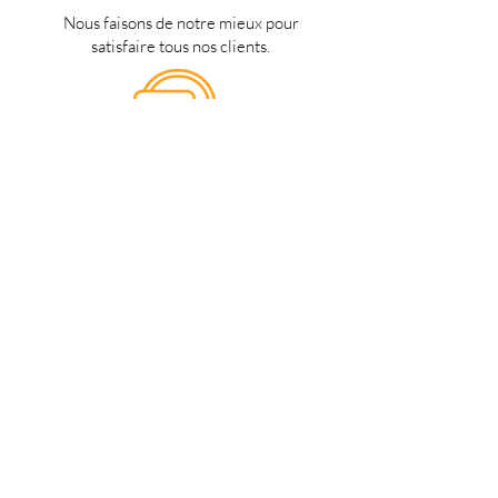
Nous faisons de notre mieux pour
satisfaire tous nos clients.
Support 24/7
en français
Une question? Contacter nous via
notre
formulaire de contact
une
personne de notre équipe vous
répondra dès que possible.
Notre magasin