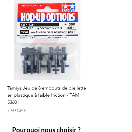
Tamiya Jeu de 8 embouts de biellette
Tamiya Rotule à bille
en plastique à faible friction - TAM
mm (bleue) - TAM 53
53601
Prix
12,50 CHF
Prix
7,90 CHF
Pourquoi nous choisir ?