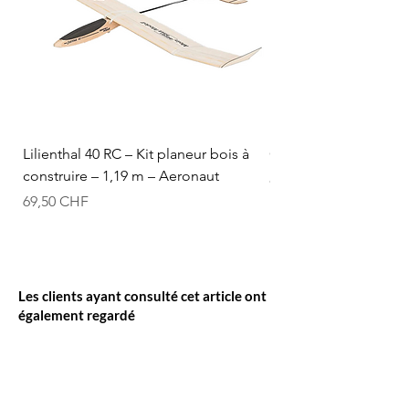
Lilienthal 40 RC – Kit planeur bois à
Optifuel-Optimix 16% 
construire – 1,19 m – Aeronaut
Prix
84,50 CHF
Prix
69,50 CHF
Les clients ayant consulté cet article ont
également regardé