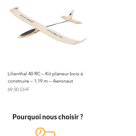
Lilienthal 40 RC – Kit planeur bois à
Optifuel-Optimix 16% 
construire – 1,19 m – Aeronaut
Prix
84,50 CHF
Prix
69,50 CHF
Pourquoi nous choisir ?