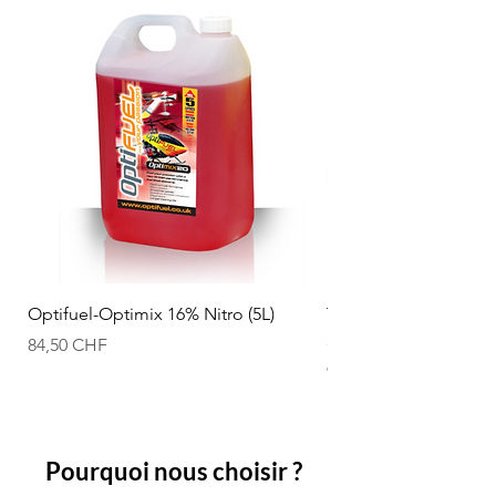
Optifuel-Optimix 16% Nitro (5L)
T2M Accu Li-po 11.1
50C T1380003C
Prix
84,50 CHF
Prix
94,50 CHF
Pourquoi nous choisir ?