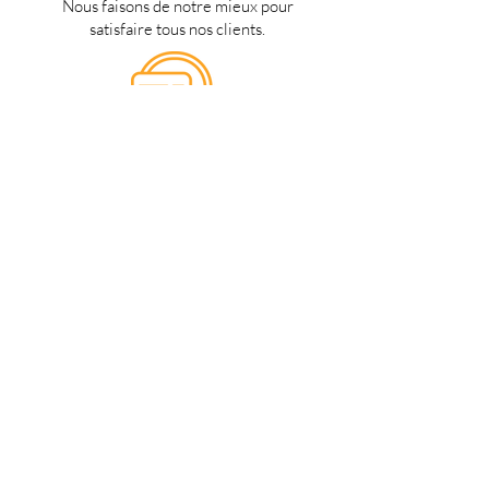
Nous faisons de notre mieux pour
satisfaire tous nos clients.
Support 24/7
en français
Une question? Contacter nous via
notre
formulaire de contact
une
personne de notre équipe vous
répondra dès que possible.
Notre magasin