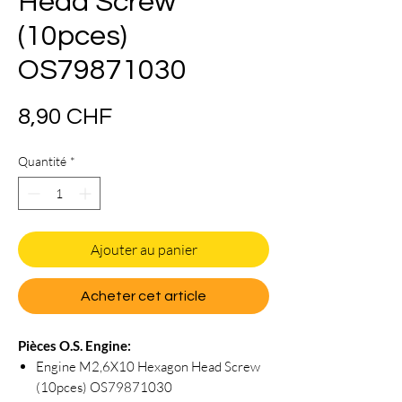
Head Screw
(10pces)
OS79871030
Prix
8,90 CHF
Quantité
*
Ajouter au panier
Acheter cet article
Pièces O.S. Engine:
Engine M2,6X10 Hexagon Head Screw
(10pces) OS79871030