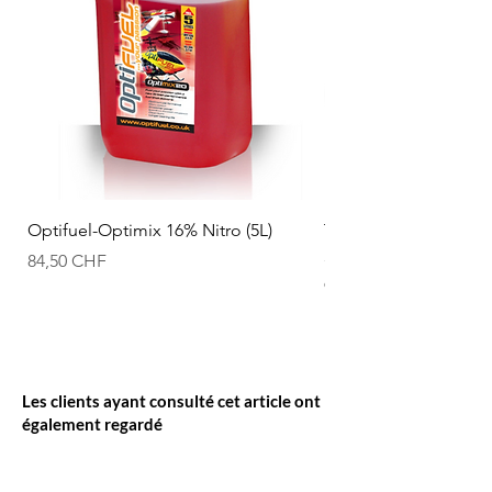
Optifuel-Optimix 16% Nitro (5L)
T2M Accu Li-po 11.1
50C T1380003C
Prix
84,50 CHF
Prix
94,50 CHF
Les clients ayant consulté cet article ont
également regardé