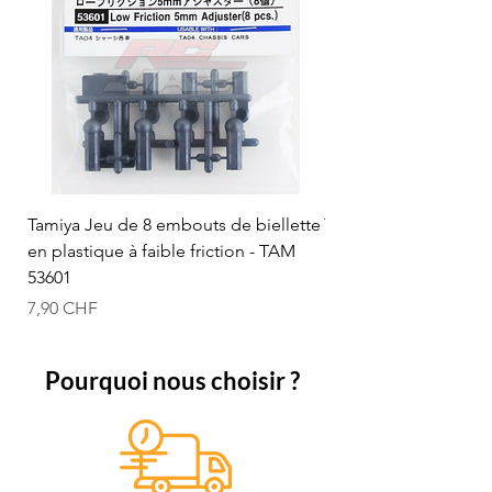
Tamiya Jeu de 8 embouts de biellette
Tamiya Rotule à bille
en plastique à faible friction - TAM
mm (bleue) - TAM 53
53601
Prix
12,50 CHF
Prix
7,90 CHF
Pourquoi nous choisir ?