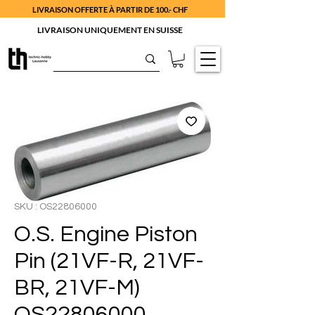
LIVRAISON OFFERTE À PARTIR DE 100.- CHF
LIVRAISON UNIQUEMENT EN SUISSE
SKU : OS22806000
O.S. Engine Piston
Pin (21VF-R, 21VF-
BR, 21VF-M)
OS22806000