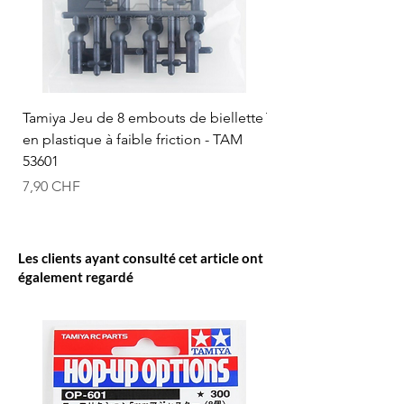
Tamiya Jeu de 8 embouts de biellette
Tamiya Rotule à bille
en plastique à faible friction - TAM
mm (bleue) - TAM 53
53601
Prix
12,50 CHF
Prix
7,90 CHF
Les clients ayant consulté cet article ont
également regardé