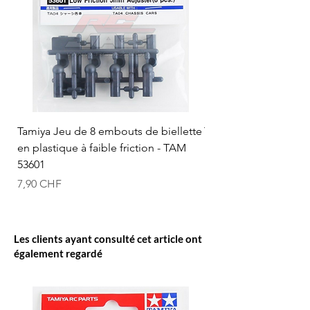
Tamiya Jeu de 8 embouts de biellette
Tamiya Rotule à bille
en plastique à faible friction - TAM
mm (bleue) - TAM 53
53601
Prix
12,50 CHF
Prix
7,90 CHF
Les clients ayant consulté cet article ont
également regardé