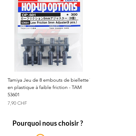
Tamiya Jeu de 8 embouts de biellette
Tamiya Rotule à bille
en plastique à faible friction - TAM
mm (bleue) - TAM 53
53601
Prix
12,50 CHF
Prix
7,90 CHF
Pourquoi nous choisir ?