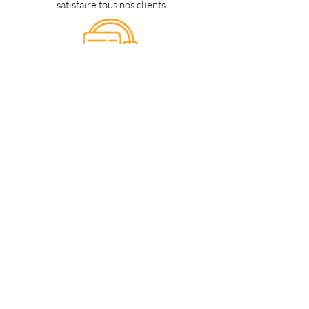
satisfaire tous nos clients.
Support 24/7
en français
Une question? Contacter nous via
notre
formulaire de contact
une
personne de notre équipe vous
répondra dès que possible.
Notre magasin