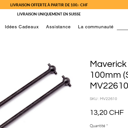
LIVRAISON OFFERTE À PARTIR DE 100.- CHF
LIVRAISON UNIQUEMENT EN SUISSE
Idées Cadeaux
Assistance
La communauté
Maverick
100mm (S
MV2261
SKU : MV22610
P
13,20 CHF
Quantité
*