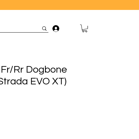
Connexion
 Fr/Rr Dogbone
trada EVO XT)
0
rix