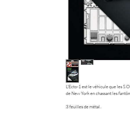
L'Ecto-1 est le véhicule que les S.O
de New York en chassant les fantôm
3 feuilles de métal.