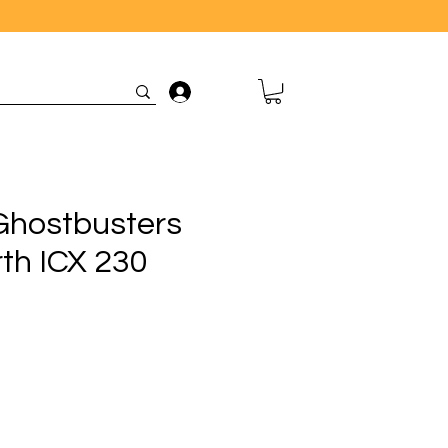
Connexion
hostbusters
th ICX 230
rix