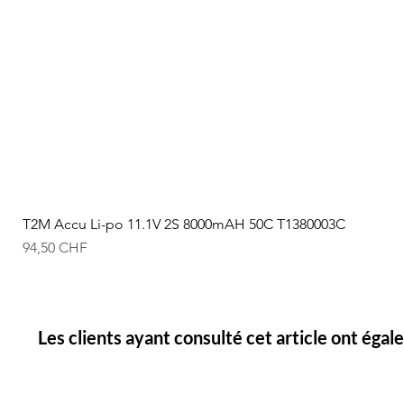
T2M Accu Li-po 11.1V 2S 8000mAH 50C T1380003C
Prix
94,50 CHF
Les clients ayant consulté cet article ont éga