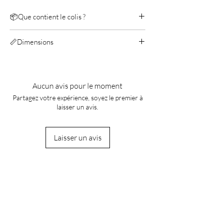
📦Que contient le colis ?
Metal Earth Batman Movie Batwing
📏Dimensions
Manuel
Longeur: 8,4 cm
Largeur: 7 cm
Hauteur: 4,3 cm
Aucun avis pour le moment
Partagez votre expérience, soyez le premier à
laisser un avis.
Laisser un avis