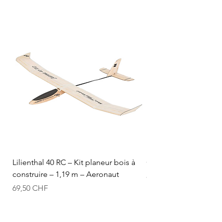
Lilienthal 40 RC – Kit planeur bois à
Optifuel-Optimix 16% 
construire – 1,19 m – Aeronaut
Prix
84,50 CHF
Prix
69,50 CHF