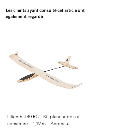
Les clients ayant consulté cet article ont
également regardé
Lilienthal 40 RC – Kit planeur bois à
Optifuel-Optimix 16% 
construire – 1,19 m – Aeronaut
Prix
84,50 CHF