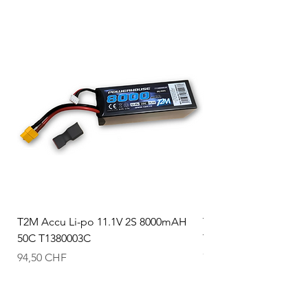
T2M Accu Li-po 11.1V 2S 8000mAH
T2M Accu Li-po 7.4V
50C T1380003C
T1380002C
Prix
Prix
94,50 CHF
74,50 CHF