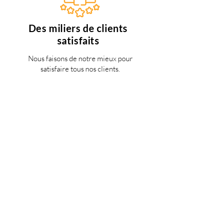
Des miliers de clients
satisfaits
Nous faisons de notre mieux pour
satisfaire tous nos clients.
Support 24/7
en français
Une question? Contacter nous via
notre
formulaire de contact
une
personne de notre équipe vous
répondra dès que possible.