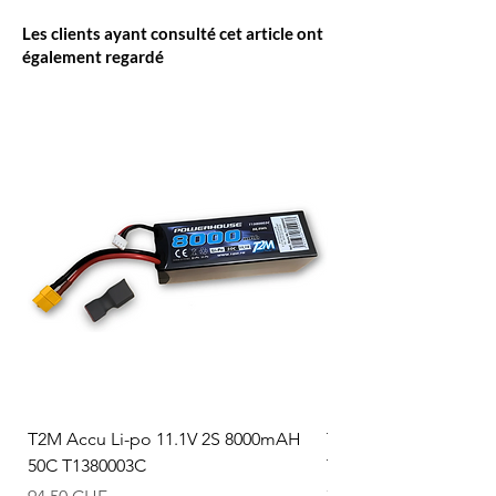
Les clients ayant consulté cet article ont
également regardé
T2M Accu Li-po 11.1V 2S 8000mAH
T2M Accu Li-po 7.4V
50C T1380003C
T1380002C
Prix
Prix