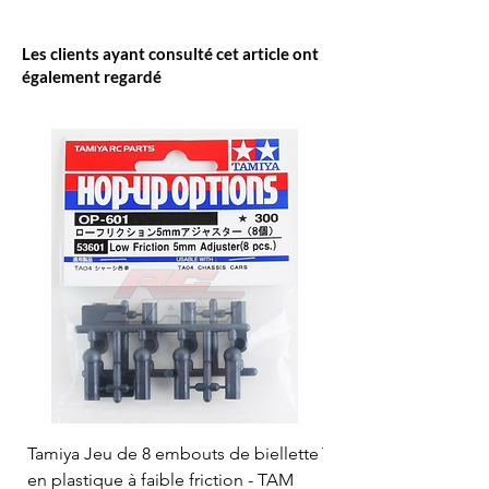
Les clients ayant consulté cet article ont
également regardé
Tamiya Jeu de 8 embouts de biellette
Tamiya Rotule à bille
en plastique à faible friction - TAM
mm (bleue) - TAM 53