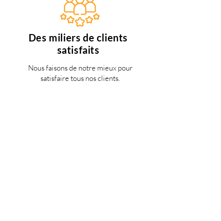
Des miliers de clients
satisfaits
Nous faisons de notre mieux pour
satisfaire tous nos clients.
Support 24/7
en français
Une question? Contacter nous via
notre
formulaire de contact
une
personne de notre équipe vous
répondra dès que possible.