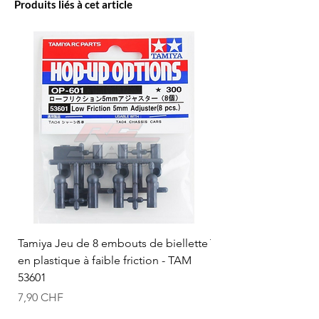
Produits liés à cet article
Tamiya Jeu de 8 embouts de biellette
Tamiya Rotule à bille
en plastique à faible friction - TAM
mm (bleue) - TAM 53
53601
Prix
12,50 CHF
Prix
7,90 CHF