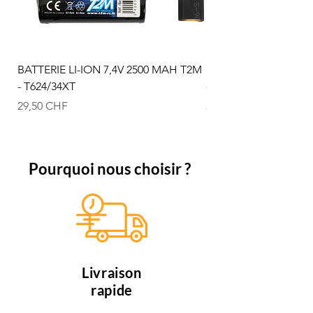
BATTERIE LI-ION 7,4V 2500 MAH T2M
BATTERIE LI-ION 3.5
- T624/34XT
- T4933/19
Prix
Prix
29,50 CHF
21,50 CHF
Pourquoi nous choisir ?
Livraison
rapide