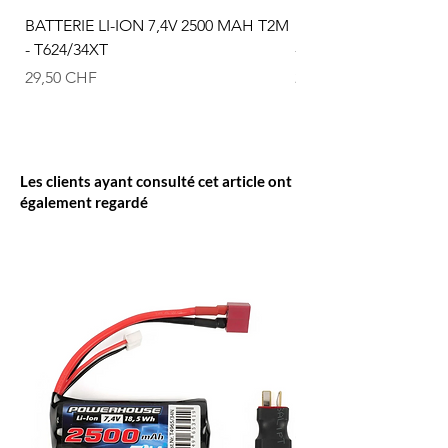
BATTERIE LI-ION 7,4V 2500 MAH T2M
BATTERIE LI-ION 3.5
- T624/34XT
- T4933/19
Prix
Prix
29,50 CHF
21,50 CHF
Les clients ayant consulté cet article ont
également regardé