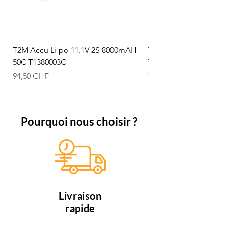
T2M Accu Li-po 11.1V 2S 8000mAH
T2M Accu Li-po 7.4V
50C T1380003C
T1380002C
Prix
Prix
94,50 CHF
74,50 CHF
Pourquoi nous choisir ?
Livraison
rapide