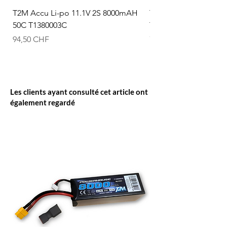
T2M Accu Li-po 11.1V 2S 8000mAH
T2M Accu Li-po 7.4V
50C T1380003C
T1380002C
Prix
Prix
94,50 CHF
74,50 CHF
Les clients ayant consulté cet article ont
également regardé