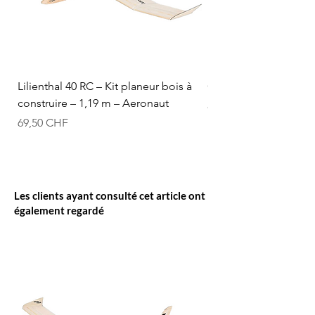
Lilienthal 40 RC – Kit planeur bois à
Optifuel-Optimix 16% 
construire – 1,19 m – Aeronaut
Prix
84,50 CHF
Prix
69,50 CHF
Les clients ayant consulté cet article ont
également regardé