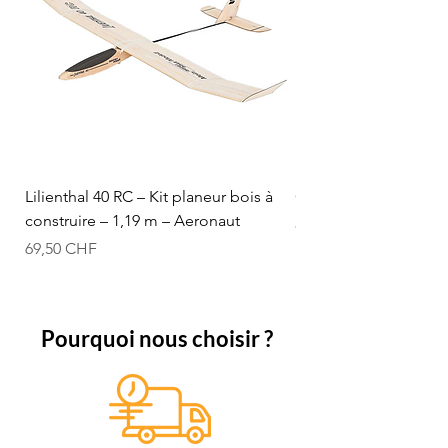
Lilienthal 40 RC – Kit planeur bois à
Optifuel-Optimix 16% 
construire – 1,19 m – Aeronaut
Prix
84,50 CHF
Prix
69,50 CHF
Pourquoi nous choisir ?