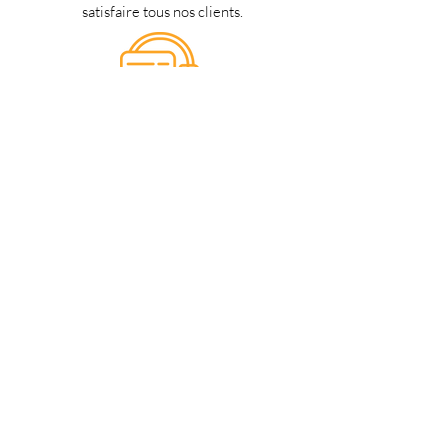
satisfaire tous nos clients.
Support 24/7
en français
Une question? Contacter nous via
notre
formulaire de contact
une
personne de notre équipe vous
répondra dès que possible.
Notre magasin