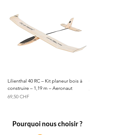
Lilienthal 40 RC – Kit planeur bois à
Optifuel-Optimix 16% 
construire – 1,19 m – Aeronaut
Prix
84,50 CHF
Prix
69,50 CHF
Pourquoi nous choisir ?