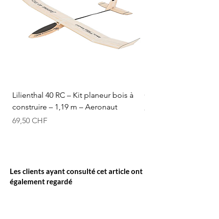
Lilienthal 40 RC – Kit planeur bois à
Optifuel-Optimix 16% 
construire – 1,19 m – Aeronaut
Prix
84,50 CHF
Prix
69,50 CHF
Les clients ayant consulté cet article ont
également regardé