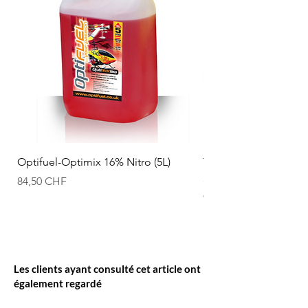
Optifuel-Optimix 16% Nitro (5L)
T2M Accu Li-po 11.1
50C T1380003C
Prix
84,50 CHF
Prix
94,50 CHF
Les clients ayant consulté cet article ont
également regardé