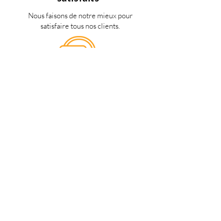
Nous faisons de notre mieux pour
satisfaire tous nos clients.
Support 24/7
en français
Une question? Contacter nous via
notre
formulaire de contact
une
personne de notre équipe vous
répondra dès que possible.