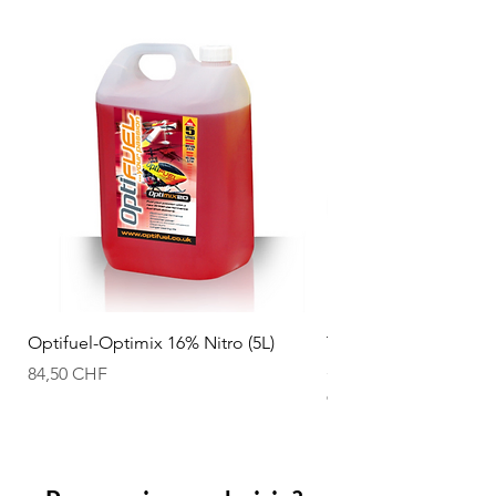
Optifuel-Optimix 16% Nitro (5L)
T2M Accu Li-po 11.1
50C T1380003C
Prix
84,50 CHF
Prix
94,50 CHF