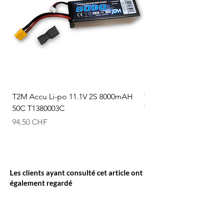
T2M Accu Li-po 11.1V 2S 8000mAH
T2M Accu Li-po 7.4V
50C T1380003C
T1380002C
Prix
Prix
94,50 CHF
74,50 CHF
Les clients ayant consulté cet article ont
également regardé