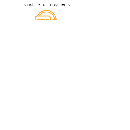
satisfaire tous nos clients.
Support 24/7
en français
Une question? Contacter nous via
notre
formulaire de contact
une
personne de notre équipe vous
répondra dès que possible.
Notre magasin