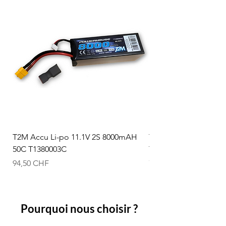
T2M Accu Li-po 11.1V 2S 8000mAH
T2M Accu Li-po 7.4V
50C T1380003C
T1380002C
Prix
Prix
94,50 CHF
74,50 CHF
Pourquoi nous choisir ?