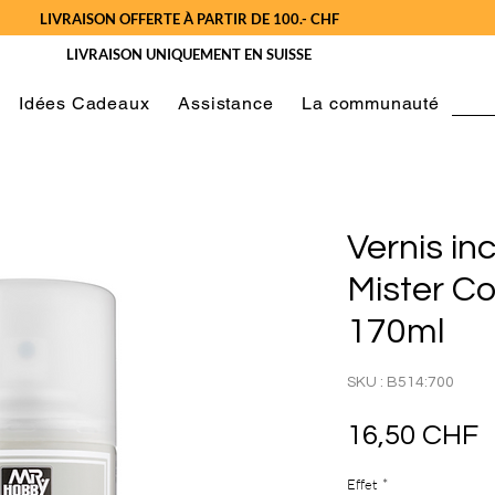
LIVRAISON OFFERTE À PARTIR DE 100.- CHF
LIVRAISON UNIQUEMENT EN SUISSE
Idées Cadeaux
Assistance
La communauté
Vernis in
Mister Co
170ml
SKU : B514:700
P
16,50 CHF
Effet
*