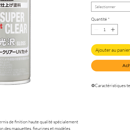
Sélectionner
Quantité
*
Ajouter au panier
Ach
⚙️Caractéristiques t
Volume total 170 ml
rnis de finition haute qualité spécialement
tion des maquettes, figurines et modèles