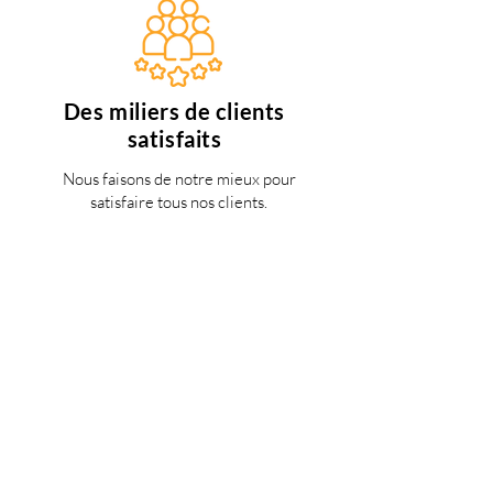
Des miliers de clients
satisfaits
Nous faisons de notre mieux pour
satisfaire tous nos clients.
Support 24/7
en français
Une question? Contacter nous via
notre
formulaire de contact
une
personne de notre équipe vous
répondra dès que possible.