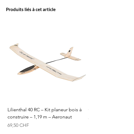
Produits liés à cet article
Lilienthal 40 RC – Kit planeur bois à
Optifuel-Optimix 16% 
construire – 1,19 m – Aeronaut
Prix
84,50 CHF
Prix
69,50 CHF