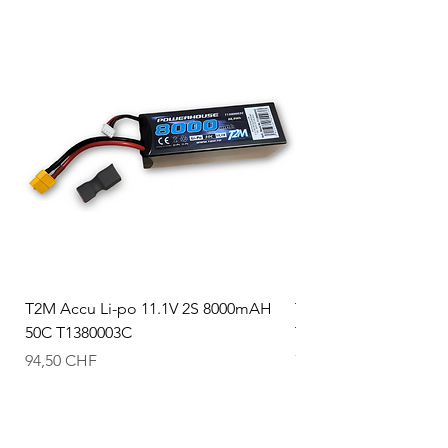
T2M Accu Li-po 11.1V 2S 8000mAH
T2M Accu Li-po 7.4V
50C T1380003C
T1380002C
Prix
Prix
94,50 CHF
74,50 CHF