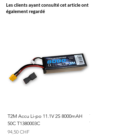
Les clients ayant consulté cet article ont
également regardé
T2M Accu Li-po 11.1V 2S 8000mAH
T2M Accu Li-po 7.4V
50C T1380003C
T1380002C
Prix
Prix
94,50 CHF
74,50 CHF