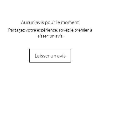
Âge: 10+
Nombre de pièces: 44
Longueur: 53,2 cm
Aucun avis pour le moment
Largeur: 46,4 cm
Partagez votre expérience, soyez le premier à
Hauteur: 39,7 cm
laisser un avis.
Nécessite: colle Blanche (pas inclus)
Laisser un avis