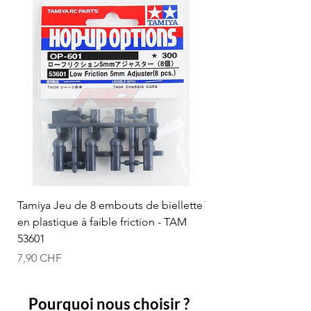
Tamiya Jeu de 8 embouts de biellette
Tamiya Rotule à bille
en plastique à faible friction - TAM
mm (bleue) - TAM 53
53601
Prix
12,50 CHF
Prix
7,90 CHF
Pourquoi nous choisir ?