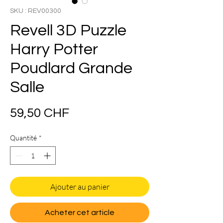
SKU : REV00300
Revell 3D Puzzle
Harry Potter
Poudlard Grande
Salle
Prix
59,50 CHF
Quantité
*
Ajouter au panier
Acheter cet article