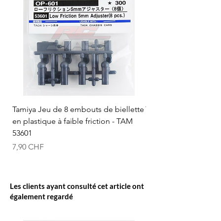
Tamiya Jeu de 8 embouts de biellette
Tamiya Rotule à bille
en plastique à faible friction - TAM
mm (bleue) - TAM 53
53601
Prix
12,50 CHF
Prix
7,90 CHF
Les clients ayant consulté cet article ont
également regardé