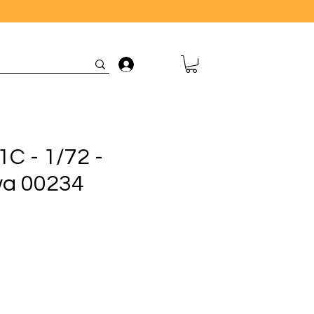
Connexion
1C - 1/72 -
a 00234
rix