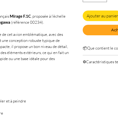
Ajouter au panier
ançais
Mirage F.1C
, proposée à l’échelle
egawa
(référence 00234).
Ach
le de cet avion emblématique, avec des
et une conception robuste typique de
cte, il propose un bon niveau de détail,
📦Que contient le col
des éléments extérieurs, ce qui en fait un
Inclus
pide ou une base idéale pour des
⚙️Caractéristiques t
Maquette à contr
Manuel
Kit d'assemblage d
Non-inclus
1/72.
Colle
Pinceaux
Peinture
ler et à peindre
re