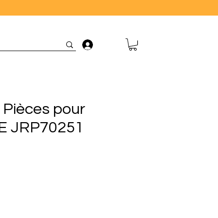
Connexion
 Pièces pour
-E JRP70251
ix