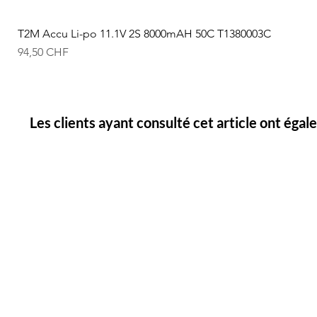
T2M Accu Li-po 11.1V 2S 8000mAH 50C T1380003C
Prix
94,50 CHF
Les clients ayant consulté cet article ont éga