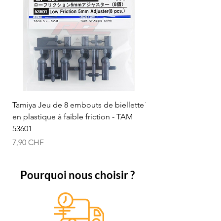
Tamiya Jeu de 8 embouts de biellette
Tamiya Rotule à bille
en plastique à faible friction - TAM
mm (bleue) - TAM 53
53601
Prix
12,50 CHF
Prix
7,90 CHF
Pourquoi nous choisir ?