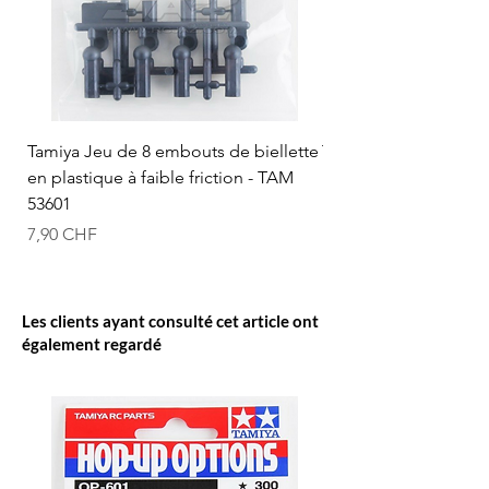
Tamiya Jeu de 8 embouts de biellette
Tamiya Rotule à bille
en plastique à faible friction - TAM
mm (bleue) - TAM 53
53601
Prix
12,50 CHF
Prix
7,90 CHF
Les clients ayant consulté cet article ont
également regardé