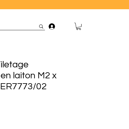
Connexion
iletage
en laiton M2 x
AER7773/02
ix