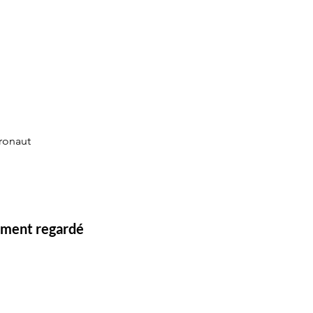
eronaut
lement regardé