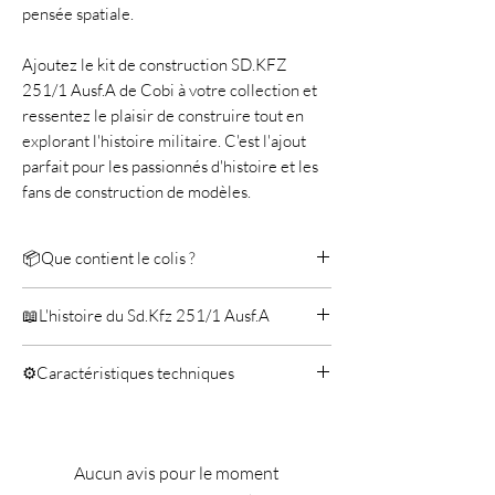
pensée spatiale.
Ajoutez le kit de construction SD.KFZ
251/1 Ausf.A de Cobi à votre collection et
ressentez le plaisir de construire tout en
explorant l'histoire militaire. C'est l'ajout
parfait pour les passionnés d'histoire et les
fans de construction de modèles.
📦Que contient le colis ?
Cobi SD.KFZ 251/1 Ausf.A
📖L'histoire du Sd.Kfz 251/1 Ausf.A
Personnages
Manuel
Le Sd.Kfz 251/1 Ausf.A est la première
⚙️Caractéristiques techniques
version du célèbre véhicule blindé de
transport de troupes allemand utilisé
592 composants de haute qualité.
pendant la Seconde Guerre mondiale.
Fabriqué en UE par une entreprise de
Connu également sous le nom de
plus de 20 ans d'existence.
Aucun avis pour le moment
"Hanomag" d'après le fabricant, le Sd.Kfz
Respecte les normes de sécurité