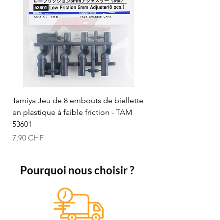
Tamiya Jeu de 8 embouts de biellette
Tamiya Rotule à bille
en plastique à faible friction - TAM
mm (bleue) - TAM 53
53601
Prix
12,50 CHF
Prix
7,90 CHF
Pourquoi nous choisir ?