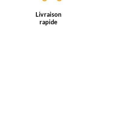
Livraison
rapide
Profitez d'une livraison en 5 jours
ouvrables, si les articles sont
disponible.
Des miliers de clients
satisfaits
Nous faisons de notre mieux pour
satisfaire tous nos clients.