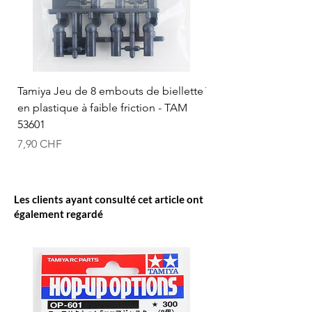
Tamiya Jeu de 8 embouts de biellette
Tamiya Rotule à bille
en plastique à faible friction - TAM
mm (bleue) - TAM 53
53601
Prix
12,50 CHF
Prix
7,90 CHF
Les clients ayant consulté cet article ont
également regardé